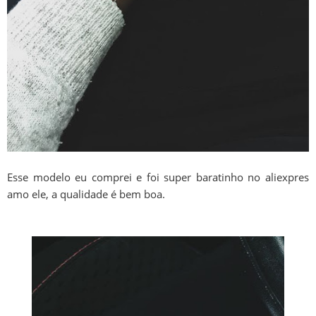
Esse modelo eu comprei e foi super baratinho no aliexpres
amo ele, a qualidade é bem boa.