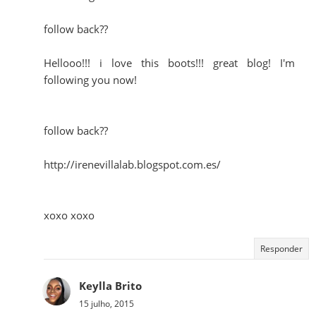
follow back??
Hellooo!!! i love this boots!!! great blog! I'm
following you now!
follow back??
http://irenevillalab.blogspot.com.es/
xoxo xoxo
Responder
Keylla Brito
15 julho, 2015